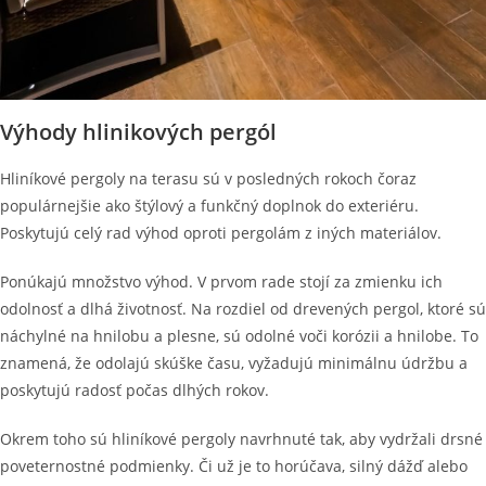
Výhody hlinikových pergól
Hliníkové pergoly na terasu sú v posledných rokoch čoraz
populárnejšie ako štýlový a funkčný doplnok do exteriéru.
Poskytujú celý rad výhod oproti pergolám z iných materiálov.
Ponúkajú množstvo výhod. V prvom rade stojí za zmienku ich
odolnosť a dlhá životnosť. Na rozdiel od drevených pergol, ktoré sú
náchylné na hnilobu a plesne, sú odolné voči korózii a hnilobe. To
znamená, že odolajú skúške času, vyžadujú minimálnu údržbu a
poskytujú radosť počas dlhých rokov.
Okrem toho sú hliníkové pergoly navrhnuté tak, aby vydržali drsné
poveternostné podmienky. Či už je to horúčava, silný dážď alebo