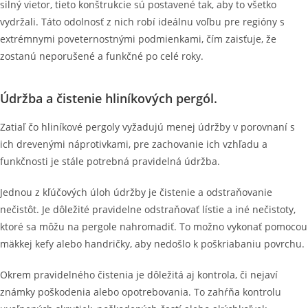
silný vietor, tieto konštrukcie sú postavené tak, aby to všetko
vydržali. Táto odolnosť z nich robí ideálnu voľbu pre regióny s
extrémnymi poveternostnými podmienkami, čím zaisťuje, že
zostanú neporušené a funkčné po celé roky.
Údržba a čistenie hliníkových pergól.
Zatiaľ čo hliníkové pergoly vyžadujú menej údržby v porovnaní s
ich drevenými náprotivkami, pre zachovanie ich vzhľadu a
funkčnosti je stále potrebná pravidelná údržba.
Jednou z kľúčových úloh údržby je čistenie a odstraňovanie
nečistôt. Je dôležité pravidelne odstraňovať lístie a iné nečistoty,
ktoré sa môžu na pergole nahromadiť. To možno vykonať pomocou
mäkkej kefy alebo handričky, aby nedošlo k poškriabaniu povrchu.
Okrem pravidelného čistenia je dôležitá aj kontrola, či nejaví
známky poškodenia alebo opotrebovania. To zahŕňa kontrolu