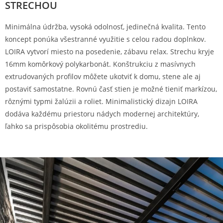
STRECHOU
Minimálna údržba, vysoká odolnosť, jedinečná kvalita. Tento
koncept ponúka všestranné využitie s celou radou doplnkov.
LOIRA vytvorí miesto na posedenie, zábavu relax. Strechu kryje
16mm komôrkový polykarbonát. Konštrukciu z masívnych
extrudovaných profilov môžete ukotviť k domu, stene ale aj
postaviť samostatne. Rovnú časť stien je možné tieniť markízou,
rôznými typmi žalúzii a roliet. Minimalistický dizajn LOIRA
dodáva každému priestoru nádych modernej architektúry,
ľahko sa prispôsobia okolitému prostrediu.