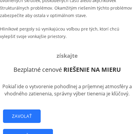
uvoľnených skrutiek, poškodených častí alebo akýchkoľvek
štrukturálnych problémov. Okamžitým riešením týchto problémov
zabezpečíte aby ostala v optimálnom stave.
Hliníkové pergoly sú vynikajúcou voľbou pre tých, ktorí chcú
vylepšiť svoje vonkajšie priestory.
získajte
Bezplatné cenové
RIEŠENIE NA MIERU
Pokiaľ ide o vytvorenie pohodlnej a príjemnej atmosféry a
vhodného zatienenia, správny výber tienenia je kľúčový.
ZAVOLAŤ