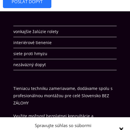
POSLAŤ DOPYT
vonkajšie žalúzie rolety
interiérové tienenie
siete proti hmyzu
nezáväzný dopyt
Tieniacu techniku zameriavame, dodávame spolu s
profesionálnou montážou pre celé Slovensko BEZ
ZÁLOHY
Využite možnosť bezplatnej konzultácie a
bezplatného, nezaväzného cenového riešenia ne
Spravujte súhlas so súbormi