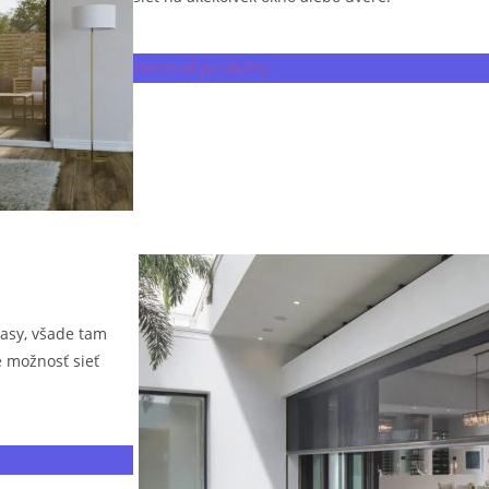
Prezerať produkty
rasy, všade tam
e možnosť sieť