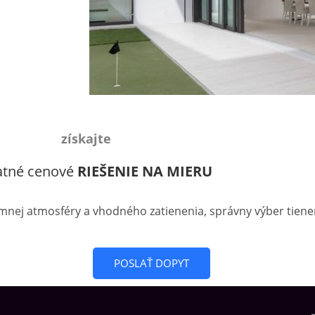
získajte
atné cenové
RIEŠENIE NA MIERU
emnej atmosféry a vhodného zatienenia, správny výber tienen
POSLAŤ DOPYT