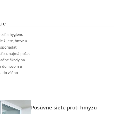
interiérové tienenie
vonkajšie žalúzie rolety
cie
nosť a hygienu
e žijete, hmyz a
sporiadať.
sťou, najmä počas
načné škody na
im domovom a
u do vášho
Posúvne siete proti hmyzu