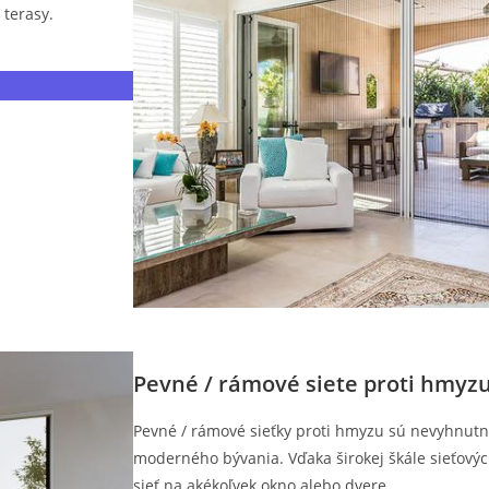
 terasy.
Pevné / rámové siete proti hmyz
Pevné / rámové sieťky proti hmyzu sú nevyhnut
moderného bývania. Vďaka širokej škále sieťových
sieť na akékoľvek okno alebo dvere.