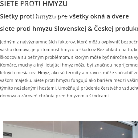
SIETE PROTI HMYZU
Sieťky proti hmyzu pre všetky okná a dvere
siete proti hmyzu Slovenskej & Českej produk
Jedným z najvýznamnejších faktorov, ktoré môžu ovplyvniť bezpeč
vášho domova, je prítomnosť hmyzu a škodcov Bez ohľadu na to, kd
škodcovia sú bežným problémom, s ktorým môže byť náročné sa vy
Komáre, muchy a iný lietajúci hmyz môžu byť značnou nepríjemno
letných mesiacov. Hmyz, ako sú termity a mravce, môže spôsobiť z
vašom majetku. Siete proti hmyzu fungujú ako bariéra medzi vaš
týmito neželanými hosťami. Umožňujú prúdenie čerstvého vzduch
domova a zároveň chránia pred hmyzom a škodcami.