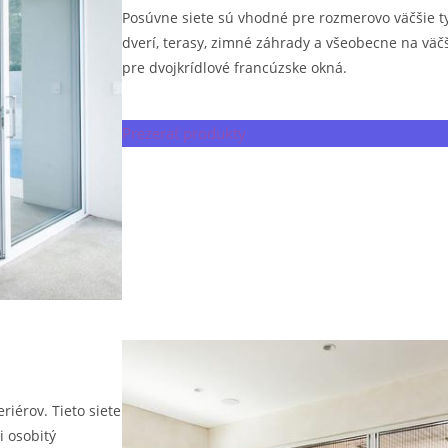
Posúvne siete sú vhodné pre rozmerovo väčšie 
dverí, terasy, zimné záhrady a všeobecne na väč
pre dvojkrídlové francúzske okná.
Prezerať produkty
iérov. Tieto siete
i osobitý