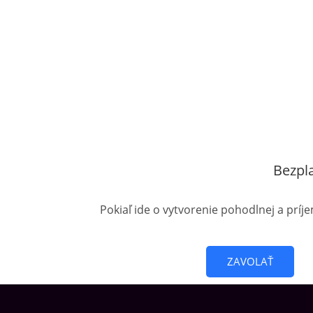
Bezpl
Pokiaľ ide o vytvorenie pohodlnej a príj
ZAVOLAŤ